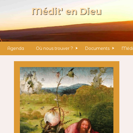
Médit' en Dieu
Agenda
Où nous trouver ?
Documents
Médit