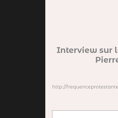
Interview sur 
Pierr
http://frequenceprotestant