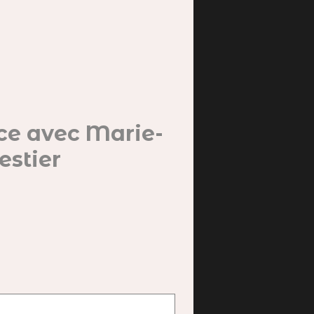
nce avec Marie-
estier